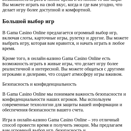
Вы можете играть на свой вкус, когда и где вам угодно, что
делает игру более доступной и комфортной.
Большой выбор игр
В Gama Casino Online предлагается огромный выбор игр,
включая слоты, карточные игры, рулетку и другие. Вы можете
выбрать игру, которая вам нравится, и начать играть в любое
время.
Кроме того, в онлайн-казино Gama Casino Online есть
возможность играть в живые игры, что делает игру более
реалистичной и интересной. Вы можете общаться с другими
игроками и дилерами, что создает атмосферу игры вживом.
Безопасность и конфиденциальность
В Gama Casino Online мы понимаем важность безопасности и
конфиденциальности наших игроков. Мы используем
современные технологии для защиты вашей информации и
обеспечения безопасности вашего счета.
Игра в онлайн-казино Gama Casino Online – это отличный
способ провести время и получить эмоции. Мы предлагаем
вам огромный выбор игр, безопасность и