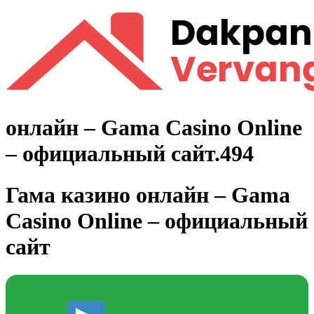
Ga
naar
de
inhoud
онлайн – Gama Casino Online
– официальный сайт.494
Гама казино онлайн – Gama
Casino Online – официальный
сайт