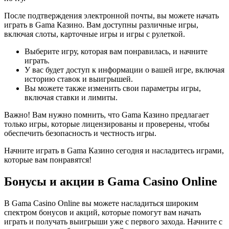
После подтверждения электронной почты, вы можете начать
играть в Gama Казино. Вам доступны различные игры,
включая слоты, карточные игры и игры с рулеткой.
Выберите игру, которая вам понравилась, и начните
играть.
У вас будет доступ к информации о вашей игре, включая
историю ставок и выигрышей.
Вы можете также изменить свои параметры игры,
включая ставки и лимиты.
Важно! Вам нужно помнить, что Gama Казино предлагает
только игры, которые лицензированы и проверены, чтобы
обеспечить безопасность и честность игры.
Начните играть в Gama Казино сегодня и насладитесь играми,
которые вам понравятся!
Бонусы и акции в Gama Casino Online
В Gama Casino Online вы можете насладиться широким
спектром бонусов и акций, которые помогут вам начать
играть и получать выигрыши уже с первого захода. Начните с