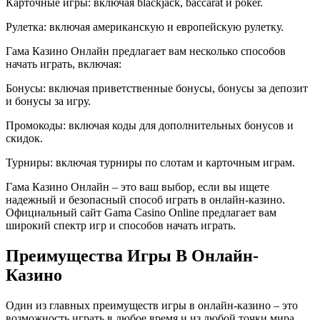
Карточные игры: включая blackjack, baccarat и poker.
Рулетка: включая американскую и европейскую рулетку.
Гама Казино Онлайн предлагает вам несколько способов
начать играть, включая:
Бонусы: включая приветственные бонусы, бонусы за депозит
и бонусы за игру.
Промокоды: включая коды для дополнительных бонусов и
скидок.
Турниры: включая турниры по слотам и карточным играм.
Гама Казино Онлайн – это ваш выбор, если вы ищете
надежный и безопасный способ играть в онлайн-казино.
Официальный сайт Gama Casino Online предлагает вам
широкий спектр игр и способов начать играть.
Преимущества Игры В Онлайн-
Казино
Один из главных преимуществ игры в онлайн-казино – это
возможность играть в любое время и из любой точки мира.