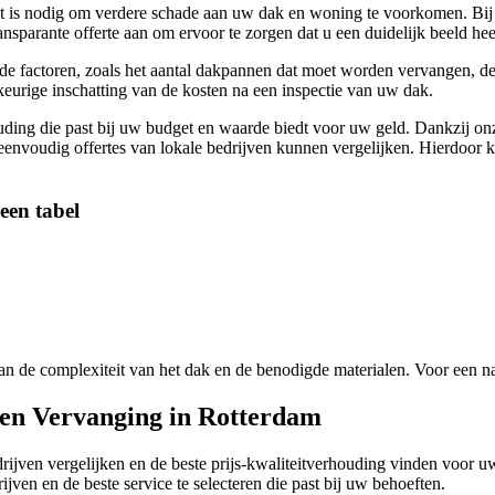
het is nodig om verdere schade aan uw dak en woning te voorkomen. B
ansparante offerte aan om ervoor te zorgen dat u een duidelijk beeld h
de factoren, zoals het aantal dakpannen dat moet worden vervangen, d
eurige inschatting van de kosten na een inspectie van uw dak.
ing die past bij uw budget en waarde biedt voor uw geld. Dankzij onz
e eenvoudig offertes van lokale bedrijven kunnen vergelijken. Hierdoor
een tabel
 van de complexiteit van het dak en de benodigde materialen. Voor een 
en Vervanging in Rotterdam
ijven vergelijken en de beste prijs-kwaliteitverhouding vinden voor u
ven en de beste service te selecteren die past bij uw behoeften.