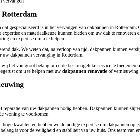
en vervangen
n Rotterdam
n dat gespecialiseerd is in het vervangen van dakpannen in Rotterdam. 
e expertise en materiaalkeuze kunnen bieden om uw dak te renoveren 
ring en expertise om u te helpen.
erend dak. We weten dat, na verloop van tijd, dakpannen kunnen versl
oor uw dakpannen vervanging in Rotterdam.
wij het van groot belang om u de best mogelijke service te bieden en 
 toegerust om u te helpen met uw
dakpannen renovatie
of vernieuwing e
ieuwing
 of reparatie van uw dakpannen nodig hebben. Dakpannen kunnen slijten
n de woning te voorkomen.
n hoge kwaliteit en hebben we de nodige expertise om dakpannen op een
lang is voor de veiligheid en stabiliteit van uw huis. Ons team van er