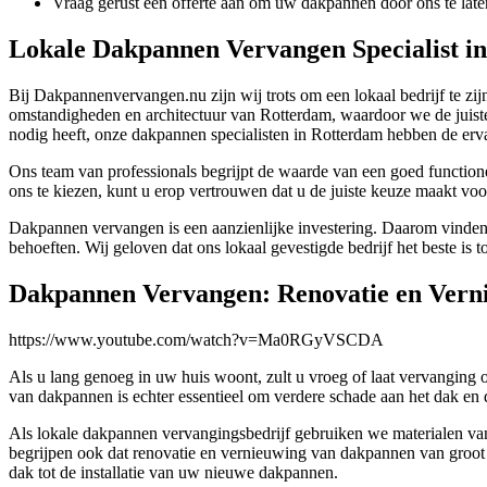
Vraag gerust een offerte aan om uw dakpannen door ons te lat
Lokale Dakpannen Vervangen Specialist i
Bij Dakpannenvervangen.nu zijn wij trots om een lokaal bedrijf te zij
omstandigheden en architectuur van Rotterdam, waardoor we de juist
nodig heeft, onze dakpannen specialisten in Rotterdam hebben de erva
Ons team van professionals begrijpt de waarde van een goed function
ons te kiezen, kunt u erop vertrouwen dat u de juiste keuze maakt v
Dakpannen vervangen is een aanzienlijke investering. Daarom vinden 
behoeften. Wij geloven dat ons lokaal gevestigde bedrijf het beste is
Dakpannen Vervangen: Renovatie en Vern
https://www.youtube.com/watch?v=Ma0RGyVSCDA
Als u lang genoeg in uw huis woont, zult u vroeg of laat vervanging
van dakpannen is echter essentieel om verdere schade aan het dak e
Als lokale dakpannen vervangingsbedrijf gebruiken we materialen va
begrijpen ook dat renovatie en vernieuwing van dakpannen van groot be
dak tot de installatie van uw nieuwe dakpannen.