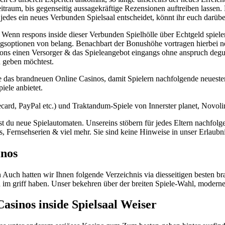
eitraum, bis gegenseitig aussagekräftige Rezensionen auftreiben lasse
r jedes ein neues Verbunden Spielsaal entscheidet, könnt ihr euch darüb
 Wenn respons inside dieser Verbunden Spielhölle über Echtgeld spiele
ngsoptionen von belang. Benachbart der Bonushöhe vortragen hierbei n
ons einen Versorger & das Spieleangebot eingangs ohne anspruch degus
en geben möchtest.
e das brandneuen Online Casinos, damit Spielern nachfolgende neueste
iele anbietet.
ard, PayPal etc.) und Traktandum-Spiele von Innerster planet, Novolin
st du neue Spielautomaten. Unsereins stöbern für jedes Eltern nachfol
 Fernsehserien & viel mehr. Sie sind keine Hinweise in unser Erlaubnis
inos
ch hatten wir Ihnen folgende Verzeichnis via diesseitigen besten br
zen im griff haben. Unser bekehren über der breiten Spiele-Wahl, mode
asinos inside Spielsaal Weiser