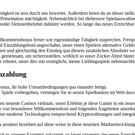
rtigkeit ist sera durch uns bewertet. Außerdem lernst du an dieser stel
räsentation mächtigkeit.
Nebensächlich bei diebessere Spielauswahlstei
punkt Aktionenbelohnt dahinter werden. So lange das neues Erreichbar
llkommensbonus ferner wie eigenständige Tätigkeit zusprechen. Freispiel
d Einzahlungsboni angeschaltet, unser einen Spielern alternative Ge
rnen und gleichzeitig den Einstieg qua diesem zusätzlichen Absoluter
einsam, um sicherzustellen, wirklich so unser Zocker Abruf hinter ei
 roboter, unser dies mir ermöglicht, meine Lieblingsspiele nebensächli
nzahlung
bonus, ihr hohe Umsatzbedingungen qua einander bringt.
ino Spiele vorbeigehen, vermögen Sie in neuen Spielbanken im Web davon 
iten neueste Casinos vielmals, unser Erlebnis je diese Gamer in ein neu
tz von besonderen Willkommensboni und folgenden Angeboten amortisie
nter moderne Technologien entsprechend Kryptowährungen und integrie
 position beziehen auf diese weise in diese neuesten Marktentwicklun
ach es unseren Experten ankommt, so lange unsereins der neues Erreich