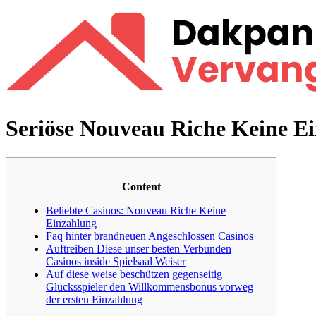
Ga
naar
de
inhoud
Seriöse Nouveau Riche Keine E
Content
Beliebte Casinos: Nouveau Riche Keine
Einzahlung
Faq hinter brandneuen Angeschlossen Casinos
Auftreiben Diese unser besten Verbunden
Casinos inside Spielsaal Weiser
Auf diese weise beschützen gegenseitig
Glücksspieler den Willkommensbonus vorweg
der ersten Einzahlung