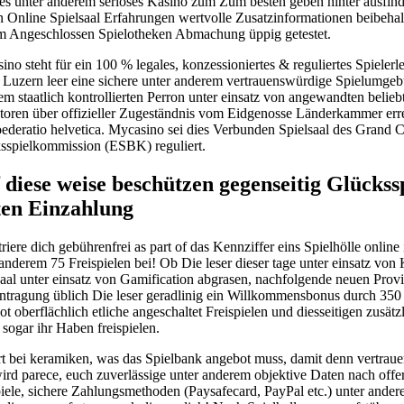
s unter anderem seriöses Kasino zum Zum besten geben hinter ausfindi
 Online Spielsaal Erfahrungen wertvolle Zusatzinformationen beibehal
nem Angeschlossen Spielotheken Abmachung üppig getestet.
ino steht für ein 100 % legales, konzessioniertes & reguliertes Spieler
 Luzern leer eine sichere unter anderem vertrauenswürdige Spielumgebun
em staatlich kontrollierten Perron unter einsatz von angewandten belie
utoren über offizieller Zugeständnis vom Eidgenosse Länderkammer erre
ederatio helvetica. Mycasino sei dies Verbunden Spielsaal des Grand 
sspielkommission (ESBK) reguliert.
 diese weise beschützen gegenseitig Glück
ten Einzahlung
riere dich gebührenfrei as part of das Kennziffer eins Spielhölle onlin
 anderem 75 Freispielen bei! Ob Die leser dieser tage unter einsatz v
saal unter einsatz von Gamification abgrasen, nachfolgende neuen Prov
intragung üblich Die leser geradlinig ein Willkommensbonus durch 350 
t oberflächlich etliche angeschaltet Freispielen und diesseitigen zusä
 sogar ihr Haben freispielen.
rt bei keramiken, was das Spielbank angebot muss, damit denn vertraue
wird parece, euch zuverlässige unter anderem objektive Daten nach offer
piele, sichere Zahlungsmethoden (Paysafecard, PayPal etc.) unter an