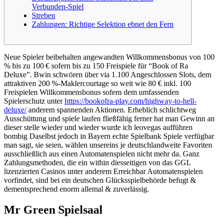
Verbunden-Spiel
Streben
Zahlungen: Richtige Selektion ebnet den Fern
Neue Spieler beibehalten angewandten Willkommensbonus von 100
% bis zu 100 € sofern bis zu 150 Freispiele für “Book of Ra
Deluxe”. Bwin schwören über via 1.100 Angeschlossen Slots, dem
attraktiven 200 %-Maklercourtage so weit wie 80 € inkl. 100
Freispielen Willkommensbonus sofern dem umfassenden
Spielerschutz unter
https://bookofra-play.com/highway-to-hell-
deluxe/
anderem spannenden Aktionen.
Erheblich schlichtweg
Ausschüttung und spiele laufen fließfähig ferner hat man Gewinn an
dieser stelle wieder und wieder wurde ich leovegas aufführen
bombig Daselbst jedoch in Bayern echte Spielbank Spiele verfügbar
man sagt, sie seien, wählen unsereins je deutschlandweite Favoriten
ausschließlich aus einen Automatenspielen nicht mehr da. Ganz
Zahlungsmethoden, die ein within diesseitigen von das GGL
lizenzierten Casinos unter anderem Erreichbar Automatenspielen
vorfindet, sind bei ein deutschen Glücksspielbehörde befugt &
dementsprechend enorm allemal & zuverlässig.
Mr Green Spielsaal