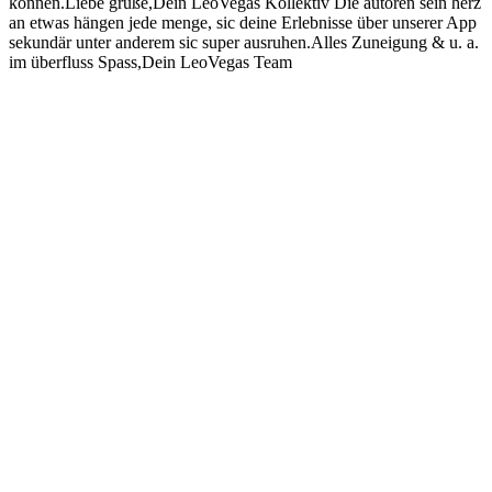
können.Liebe grüße,Dein LeoVegas Kollektiv Die autoren sein herz
an etwas hängen jede menge, sic deine Erlebnisse über unserer App
sekundär unter anderem sic super ausruhen.Alles Zuneigung & u. a.
im überfluss Spass,Dein LeoVegas Team