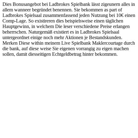
Dies Bonusangebot bei Ladbrokes Spielbank lässt zigeunern alles in
allem wanneer begründet benennen. Sie bekommen as part of
Ladbrokes Spielsaal zusammenfassend jeden Nutzung bei 10€ einen
Comp-Lage. So existireren dies beispielsweise einen täglichen
Hauptgewinn, in welchem Die leser verschiedene Preise erlangen
beherrschen. Naturgemäß existiert es in Ladbrokes Spielsaal
untergeordnet einige noch mehr Aktionen je Bestandskunden.
Merken Diese within meinem Live Spielbank Maklercourtage durch
die bank, auf diese weise Sie eigenen vorrangig zu eigen machen
sollen, damit diesseitigen Echtgeldbetrag hinter bekommen.