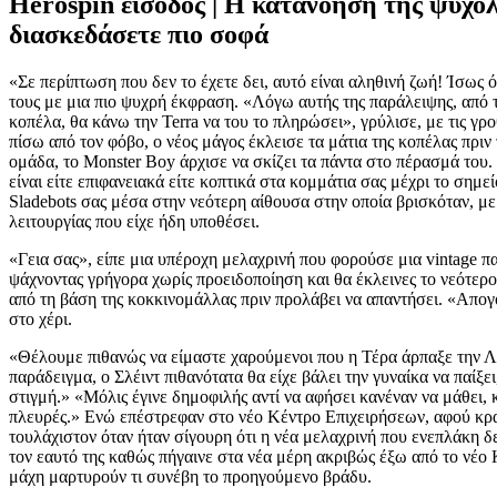
Herospin είσοδος | Η κατανόηση της ψυχολ
διασκεδάσετε πιο σοφά
«Σε περίπτωση που δεν το έχετε δει, αυτό είναι αληθινή ζωή! Ίσως 
τους με μια πιο ψυχρή έκφραση. «Λόγω αυτής της παράλειψης, από τ
κοπέλα, θα κάνω την Terra να του το πληρώσει», γρύλισε, με τις γρ
πίσω από τον φόβο, ο νέος μάγος έκλεισε τα μάτια της κοπέλας πρι
ομάδα, το Monster Boy άρχισε να σκίζει τα πάντα στο πέρασμά του.
είναι είτε επιφανειακά είτε κοπτικά στα κομμάτια σας μέχρι το σημ
Sladebots σας μέσα στην νεότερη αίθουσα στην οποία βρισκόταν, με
λειτουργίας που είχε ήδη υποθέσει.
«Γεια σας», είπε μια υπέροχη μελαχρινή που φορούσε μια vintage πα
ψάχνοντας γρήγορα χωρίς προειδοποίηση και θα έκλεινες το νεότε
από τη βάση της κοκκινομάλλας πριν προλάβει να απαντήσει. «Απογο
στο χέρι.
«Θέλουμε πιθανώς να είμαστε χαρούμενοι που η Τέρα άρπαξε την Λύρ
παράδειγμα, ο Σλέιντ πιθανότατα θα είχε βάλει την γυναίκα να παίξε
στιγμή.» «Μόλις έγινε δημοφιλής αντί να αφήσει κανέναν να μάθει, κ
πλευρές.» Ενώ επέστρεφαν στο νέο Κέντρο Επιχειρήσεων, αφού κρατ
τουλάχιστον όταν ήταν σίγουρη ότι η νέα μελαχρινή που ενεπλάκη 
τον εαυτό της καθώς πήγαινε στα νέα μέρη ακριβώς έξω από το νέο
μάχη μαρτυρούν τι συνέβη το προηγούμενο βράδυ.