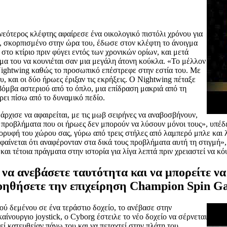
νεότερος κλέφτης αφαίρεσε ένα οικολογικό πιστόλι χρόνου για
ό, σκορπισμένο στην ώρα του, έδωσε στον κλέφτη το άνοιγμα
 στο κτίριο πριν φύγει εντός των χρονικών ορίων, και μετά
ώμα του να κουνιέται σαν μια μεγάλη άτονη κούκλα. «Το μέλλον
 Nightwing καθώς το προσωπικό επέστρεφε στην εστία του. Με
, και οι δύο ήρωες έριξαν τις εκρήξεις. Ο Nightwing πέταξε
βόμβα αστεριού από το όπλο, μια επίδραση μακριά από τη
ρει πίσω από το δυναμικό πεδίο.
ρχισε να αφαιρείται, με τις μωβ σειρήνες να αναβοσβήνουν,
τα προβλήματα που οι ήρωες δεν μπορούν να λύσουν μόνοι τους», υπέδ
 κορυφή του χώρου σας, γύρω από τρεις στήλες από λαμπερό μπλε και
φαίνεται ότι αναφέρονταν στα δικά τους προβλήματα αυτή τη στιγμή»
αι τέτοια πράγματα στην ιστορία για λίγα λεπτά πριν χρειαστεί να κό
 να ανεβάσετε ταυτότητα και να μπορείτε ν
βοηθήσετε την επιχείρηση Champion Spin G
νού δεμένου σε ένα τεράστιο δοχείο, το ανέβασε στην
αίνουργιο joystick, ο Cyborg έστειλε το νέο δοχείο να σέρνεται
εί κατευθείαν πάνω του και να πεταχτεί στην πλάτη του.