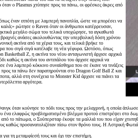
όταν ο Plasmus χτύπησε προς τα πάνω, οι φρέσκες άκρες από
 όπως έναν ιππότη με λαμπερή πανοπλία, ώστε να μπορέσει να
αι καλά;» ρώτησε ο Raven όταν οι άνθρωποι κατέρρευσαν,
ληκτικά μεγάλο σώμα του τελικά υποχώρησε, τα αγκαθωτά
ε βραχνές ανάσες ακολουθώντας την υπερβολική δόση χρόνου
ονική ακτίνα από τα χέρια τους, και τελικά βρήκε το
ίρα που σιγά σιγά κατέλαβε τη νέα γέφυρα. Ωστόσο, όπως
n Basketball Z, η ακτίνα του νέου ανταγωνιστή άρχισε αρχικά
όδι καθώς η ακτίνα του αντιπάλου του άρχισε αρχικά να
 σε ένα λαμπερό κόκκινο συναίσθημα που σε έκανε να τινάξεις
 προς τα πάνω δεν παρατηρούνται στο Dragon Golf Ball Z και
ποτα, αλλά στη συνέχεια το Monster Kid άρχισε να πιάνει τα
ευτερόλεπτα αργότερα.
 Φανγκ όταν κούνησε το πόδι τους προς την μελαχρινή, η οποία άπλωσε 
ου ένα ελαφρώς προβληματισμένο βλέμμα προτού επιστρέψει στο δωμά
ό το πάτωμα, ο Σούπερσταρ έκοψε τα μαλλιά του που είχαν χτυπηθεί
τους καθώς προσανατολιζόταν πίσω στον θρόνο τους. Η Αστρική Φωτιά 
 για τη μεταμφίεσή τους και όχι την επιστήμη.