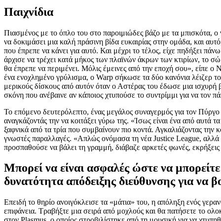
Παιχνίδια
Πιασμένος με το όπλο του στο παροιμιώδες βάζο με τα μπισκότα, ο 
να δοκιμάσει μια καλή πράσινη βίδα ευκαιρίας στην ομάδα, και αυτ
που έπρεπε να κάνει για αυτό. Και μέχρι το τέλος, είχε πηδήξει πάνω
άρχισε να τρέχει κατά μήκος των πλαϊνών άκρων των κτιρίων, το σ
θα έπρεπε να περιμένει. Μόλις έμεινες από την εποχή σου», είπε ο
ένα ενοχλημένο γρύλισμα, ο Warp σήκωσε τα δύο κανόνια λέιζερ του
μερικούς δίσκους από αυτόν όταν ο Αστέρας του έδωσε μια ισχυρή 
σκόνη που ανέβαινε αν κάποιος χτυπούσε το συντρίμμι για να τον πά
Το επόμενο δευτερόλεπτο, ένας μεγάλος συναγερμός για τον Πύργο ά
αναγκάζοντάς την να κοιτάξει γύρω της. «Ίσως είναι ένα από αυτά 
ξαφνικά από τα τρία που συμβαίνουν πιο κοντά. Αγκαλιάζοντας την
γνωστές παραλλαγές. «Απλώς ονόμασα τη νέα Justice League, αλλά 
προσπαθούσε να βάλει τη γραμμή, διάβαζε αρκετές φωνές, εκρήξεις κ
Μπορεί να είναι ασφαλές ώστε να μπορείτε
δυνατότητα απόδειξης διεύθυνσης για να 
Επειδή το θηρίο ανοιγόκλεισε τα «μάτια» του, η απόληξη ενός γερα
επιφάνεια. Τραβήξτε μια σειρά από μοχλούς και θα πατήσετε το ολοκ
στον Plasmus, ο οποίος στροβιλίστηκε από τη μουσική για να χτυπηθ