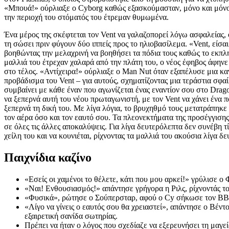
«Μπουά!» ούρλιαξε ο Cyborg καθώς εξασκούμασταν, μόνο και μόνο 
την περιοχή του στόματός του έτρεμαν θυμωμένα.
Ένα μέρος της σκέφτεται τον Vent να γαλαζοπορεί λόγω ασφαλείας,
τη σώσει πριν φύγουν δύο ιππείς προς το ηλιοβασίλεμα. «Vent, είσ
βοηθώντας την μελαχρινή να βοηθήσει τα πόδια τους καθώς το εκπ
μαλλιά του έτρεχαν χαλαρά από την πλάτη του, ο νέος έφηβος άφην
στο τέλος. «Αντίχειρα!» ούρλιαξε ο Man Nut όταν εξαπέλυσε μια καν
προβάδισμα του Vent – για αυτούς, σχηματίζοντας μια τεράστια σφα
συμβαίνει με κάθε έναν που αγωνίζεται ένας εναντίον σου στο Drago
να ξεπερνά αυτή του νέου πρωταγωνιστή, με τον Vent να χάνει ένα π
ξεπερνά τη δική του. Με λίγα λόγια, το βρυχηθμό τους μετατράπηκε
τον αέρα όσο και τον εαυτό σου. Τα πλεονεκτήματα της προσέγγισης
σε όλες τις άλλες αποκαλύψεις. Για λίγα δευτερόλεπτα δεν συνέβη τί
χείλη του και να κουνιέται, ρίχνοντας τα μαλλιά του ακούσια λίγα δ
Παιχνίδια καζίνο
«Εσείς οι χαμένοι το θέλετε, κάτι που μου αρκεί!» γρύλισε ο
«Ναι! Ενθουσιασμός!» απάντησε γρήγορα η Ριλς, ρίχνοντάς τ
«Φυσικά», ρώτησε ο Σούπερσταρ, αφού ο Cy σήκωσε τον BB απ
«Λίγο να γίνεις ο εαυτός σου θα χρειαστεί», απάντησε ο Βέν
εξαιρετική σανίδα σωτηρίας.
Πρέπει να ήταν ο λόγος που σχεδίαζε να εξερευνήσει τη μαγεία