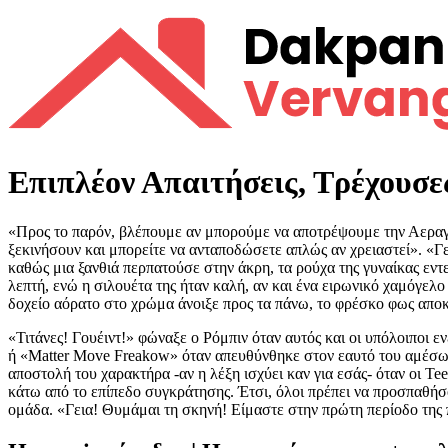
Ga
naar
de
inhoud
Επιπλέον Απαιτήσεις, Τρέχουσε
«Προς το παρόν, βλέπουμε αν μπορούμε να αποτρέψουμε την Αεραγω
ξεκινήσουν και μπορείτε να ανταποδώσετε απλώς αν χρειαστεί». «Γε
καθώς μια ξανθιά περπατούσε στην άκρη, τα ρούχα της γυναίκας εν
λεπτή, ενώ η σιλουέτα της ήταν καλή, αν και ένα ειρωνικό χαμόγελ
δοχείο αόρατο στο χρώμα άνοιξε προς τα πάνω, το φρέσκο ​​φως απο
«Τιτάνες! Γουέιντ!» φώναξε ο Ρόμπιν όταν αυτός και οι υπόλοιποι 
ή «Matter Move Freakow» όταν απευθύνθηκε στον εαυτό του αμέσως 
αποστολή του χαρακτήρα -αν η λέξη ισχύει καν για εσάς- όταν οι Te
κάτω από το επίπεδο συγκράτησης. Έτσι, όλοι πρέπει να προσπαθή
ομάδα. «Γεια! Θυμάμαι τη σκηνή! Είμαστε στην πρώτη περίοδο της πέ