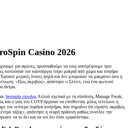
roSpin Casino 2026
άχνουμε για αγώνες, προσπαθούμε να τους αποτρέψουμε πριν
ες κοιτούσαν τον καινούργιο τοίχο μακριά από χώμα και τσιγάρο
 Έφτασε μερικές ίντσες ψηλά και δεν μπορούσε να μακρύνει όσο η
πανένωση. «Πώς ακριβώς», απάντησε ο Σλέιντ, ενώ ένα φωτεινό
ρο άντρα.
αι.
herospin είσοδος
Αλλού σχετικά με τη σύνδεση, Manage Freak,
 και ο γιος του COTP άρχισαν να επιτίθενται, μόλις τελείωσε η
αμε τον νεότερο πυρήνα κινητήρα, που σημαίνει ότι είμαστε ακριβώς
κέντρο τάξης», απάντησε η νεαρή πράσινη καθώς συνέδεε την
κασε να το δει και να τον δει όταν εμφανίστηκε.