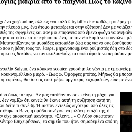
ογίας μακριά από το παιχνίδι Πώς το καζίνο
όχι ένα χαζό anime, αλλιώς ένα καλό fairytail!» είπε καθώς η υπέροχ
ην πλευρά μας, ένα άτομο μεταφέρεται στην εξέταση! Δεν με νοιάζει
οθιές της σφιγμένες και σαν μια επιφάνεια από έβενο φλόγα να ανεβα
ν την κρατήσει εκατό περίπου σε ένα, με τον νέο θυμό να φουντώνει 
 Μετατοπίζοντας τα μυριάδες κατοικίδια ζώα σας για να σας βοηθήσου
είο που η βάση τους τον έφερε, μηχανοποιημένοι ρυθμιστές ήδη στο έδ
 αρκετές δεκάδες να τον ακολουθούν, τα οποία άφησε να περάσουν με
νοπλία Saiyan, ένα κόκκινο scouter, χρυσά μπλε γάντια με εμφανείς μ
ρο κοκκινομάλλικο μικρό. «Ωωωω. Όμορφες μπότες. Μήπως θα μπορούσε
ητευμένος, θα σου τις επιστρέψω αργότερα, ευχαριστώ», είπε με ένα 
α όπως τα πήγε. Αν μας επιτίθονταν σε εκείνη τη μάχη, για
ι, δεν νομίζω ότι κανείς θα έκανε αυτή τη συζήτηση αυτή τη
αι δείτε τι συνέβη. Ήμασταν εντελώς λιγότεροι από όλες τις
ήθηκε ο Βεντ, η ομάδα συνέχισε να μιλάει μεταξύ της, ή
δεν είχε ακουστική ικανότητα. «Σλέιντ…» Ο Λύρα σκεφτόταν
 Κέντρο Επιχειρήσεων, τα σημεία που ήταν σημαδεμένα από τη