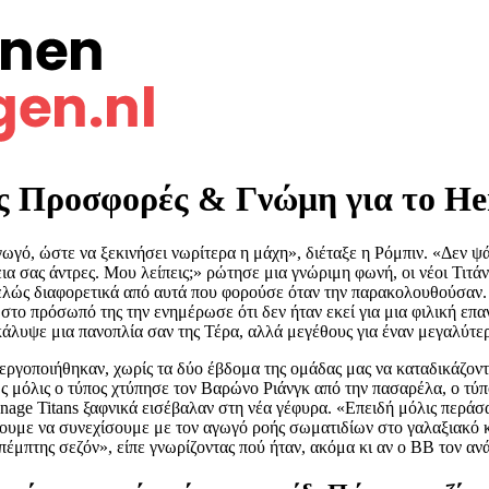
ς Προσφορές & Γνώμη για το He
γό, ώστε να ξεκινήσει νωρίτερα η μάχη», διέταξε η Ρόμπιν. «Δεν ψ
ια σας άντρες.
Μου λείπεις;» ρώτησε μια γνώριμη φωνή, οι νέοι Τιτάν
τελώς διαφορετικά από αυτά που φορούσε όταν την παρακολουθούσαν.
ο στο πρόσωπό της την ενημέρωσε ότι δεν ήταν εκεί για μια φιλική ε
κάλυψε μια πανοπλία σαν της Τέρα, αλλά μεγέθους για έναν μεγαλύτε
ενεργοποιήθηκαν, χωρίς τα δύο έβδομα της ομάδας μας να καταδικάζοντ
μόλις ο τύπος χτύπησε τον Βαρώνο Ριάνγκ από την πασαρέλα, ο τύπος
enage Titans ξαφνικά εισέβαλαν στη νέα γέφυρα. «Επειδή μόλις περάσ
σουμε να συνεχίσουμε με τον αγωγό ροής σωματιδίων στο γαλαξιακό 
μπτης σεζόν», είπε γνωρίζοντας πού ήταν, ακόμα κι αν ο BB τον ανάγ