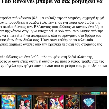
 Fab Revolves μπορεί να σας βοηθήσει να
η τετράδα από κόκκινο βλέμμα κοίταξε την αλλαγμένη, αιχμηρή ψυχή
 γιατί προδόθηκε η ομάδα έτσι. Την επόμενη φορά που θα δω την
ίνει ακολουθώντας την. Βλέποντας τους άλλους να κάνουν ένα βήμα
μέσα της κάποια στιγμή να υποχωρεί. Αφού απομακρυνθηκε από την
ν να επιτεθείτε ή να αποτρέψετε, όλα τα πράγματα στο δρόμο του
αφος όταν ήταν δίπλα σας. Ήταν όταν καθάρισε τα τελευταία
ρικές χαμηλές ανάσες από την φρέσκια περιοχή του στόματος της
πλε θόλους και ένα βαθύ μπλε τουφέκι στη δεξιά πλάτη της,
ς να δανειστείς αυτήν ή αυτόν;» ρώτησε ο τύπος, τραβώντας τες
χαμόγελο πριν φύγει φαινομενικά από το ρεύμα του, με το Jetbootsu